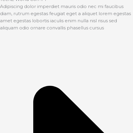
Adipiscing dolor imperdiet mauris odio nec mi faucibus
diam, rutrum egestas feugiat eget a aliquet lorem egestas
amet egestas lobortis iaculis enim nulla nisl risus sed
aliquam odio ornare convallis phasellus cursus