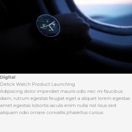
Digital
Detick Watch Product Launching
Adipiscing dolor imperdiet mauris odio nec mi faucibus
diam, rutrum egestas feugiat eget a aliquet lorem egestas
amet egestas lobortis iaculis enim nulla nisl risus sed
aliquam odio ornare convallis phasellus cursus