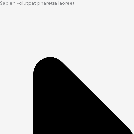
Sapien volutpat pharetra laoreet