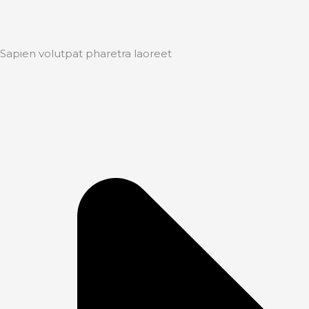
Sapien volutpat pharetra laoreet