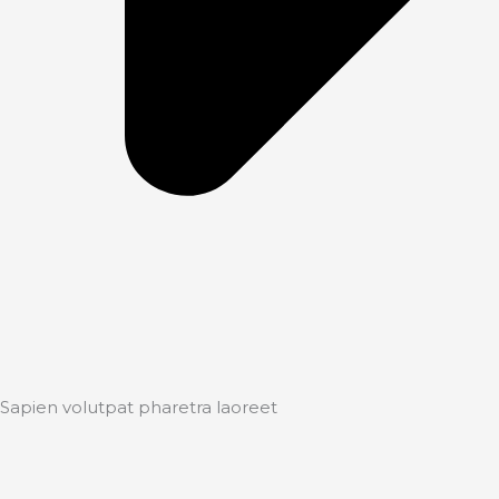
Sapien volutpat pharetra laoreet