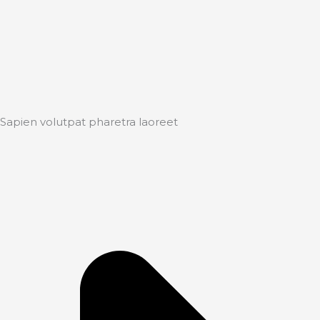
Sapien volutpat pharetra laoreet